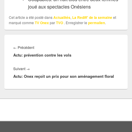
joué aux spectacles Onésiens
Cet article a été posté dans
Actualités
,
La Rediff' de la semaine
et
marqué comme
TV Onex
par
TVO
. Enregistrer le
permalien
.
Navigation
Article
←
Précédent
de
Actu: prévention contre les vols
précédent :
l’article
Article
Suivant
→
Actu: Onex reçoit un prix pour son aménagement floral
suivant :