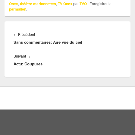
Onex
,
théâtre marionnettes
,
TV Onex
par
TVO
. Enregistrer le
permalien
.
Navigation
Article
←
Précédent
de
Sans commentaires: Aire vue du ciel
précédent :
l’article
Article
Suivant
→
Actu: Coupures
suivant :