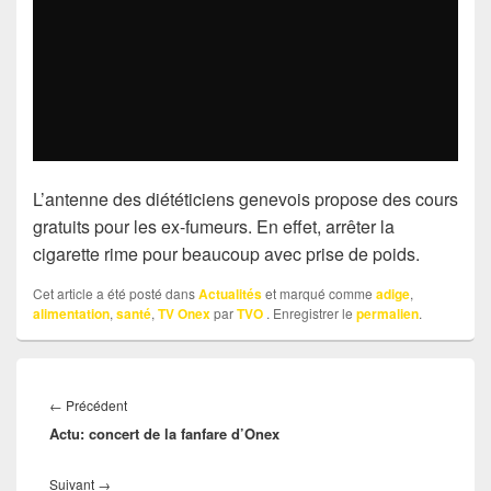
L’antenne des diététiciens genevois propose des cours
gratuits pour les ex-fumeurs. En effet, arrêter la
cigarette rime pour beaucoup avec prise de poids.
Cet article a été posté dans
Actualités
et marqué comme
adige
,
alimentation
,
santé
,
TV Onex
par
TVO
. Enregistrer le
permalien
.
Navigation
Article
←
Précédent
de
Actu: concert de la fanfare d’Onex
précédent :
l’article
Article
Suivant
→