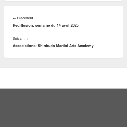
Navigation
Article
←
Précédent
de
Rediffusion: semaine du 14 avril 2025
précédent :
l’article
Article
Suivant
→
Associations: Shinbudo Martial Arts Academy
suivant :