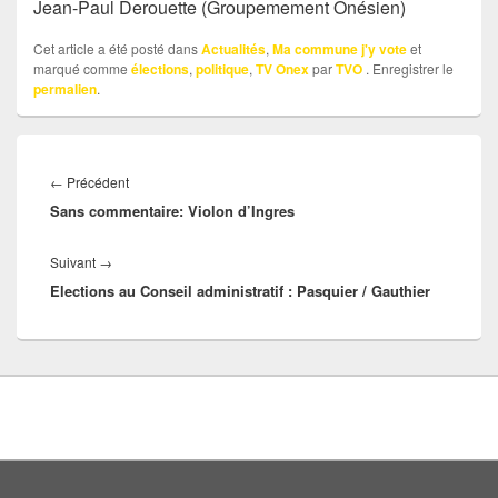
Jean-Paul Derouette (Groupemement Onésien)
Cet article a été posté dans
Actualités
,
Ma commune j'y vote
et
marqué comme
élections
,
politique
,
TV Onex
par
TVO
. Enregistrer le
permalien
.
Navigation
Article
←
Précédent
de
Sans commentaire: Violon d’Ingres
précédent :
l’article
Article
Suivant
→
Elections au Conseil administratif : Pasquier / Gauthier
suivant :