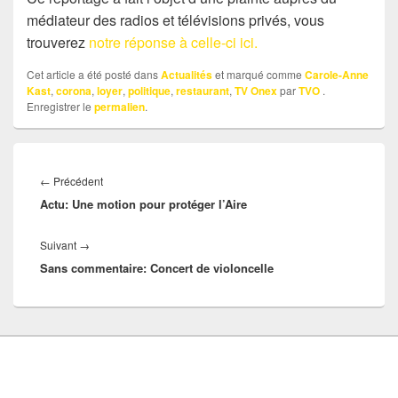
médiateur des radios et télévisions privés, vous
trouverez
notre réponse à celle-ci ici.
Cet article a été posté dans
Actualités
et marqué comme
Carole-Anne
Kast
,
corona
,
loyer
,
politique
,
restaurant
,
TV Onex
par
TVO
.
Enregistrer le
permalien
.
Navigation
Article
←
Précédent
de
Actu: Une motion pour protéger l’Aire
précédent :
l’article
Article
Suivant
→
Sans commentaire: Concert de violoncelle
suivant :