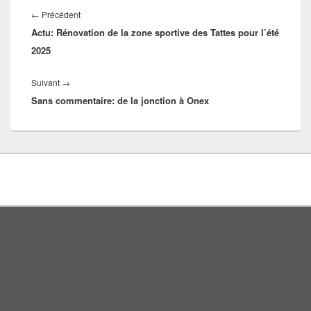
Navigation
Article
←
Précédent
de
Actu: Rénovation de la zone sportive des Tattes pour l’été
précédent :
l’article
2025
Article
Suivant
→
Sans commentaire: de la jonction à Onex
suivant :