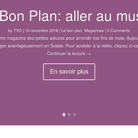
Bon Plan: aller au m
by
TVO
|
13 novembre 2018
|
Le bon plan
,
Magazines
| 0 Comments
tre magazine des petites astuces pour arrondir vos fins de mois. Aujo
ger avantageusement en Suisse. Pour accéder à la vidéo, cliquez ci-co
Le Bon Plan: aller au mus
Continuer la lecture
→
En savoir plus