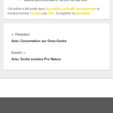
Cet article a été posté dans
Actualités
,
La Rediff' de la semaine
et
marqué comme
TV Onex
par
TVO
. Enregistrer le
permalien
.
Navigation
Article
←
Précédent
de
Actu: Concertation sur Onex-Centre
précédent :
l’article
Article
Suivant
→
Actu: Sortie scolaire Pro Natura
suivant :