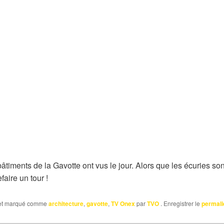
bâtiments de la Gavotte ont vus le jour. Alors que les écuries s
faire un tour !
t marqué comme
architecture
,
gavotte
,
TV Onex
par
TVO
. Enregistrer le
permali