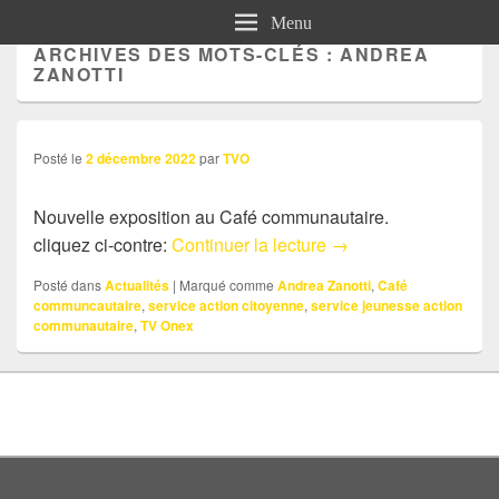
Menu
ARCHIVES DES MOTS-CLÉS :
ANDREA
ZANOTTI
Posté le
2 décembre 2022
par
TVO
Nouvelle exposition au Café communautaire.
Actu: Nouvelle expos
cliquez ci-contre:
Continuer la lecture
→
Posté dans
Actualités
|
Marqué comme
Andrea Zanotti
,
Café
communcautaire
,
service action citoyenne
,
service jeunesse action
communautaire
,
TV Onex