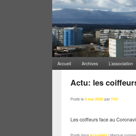
ARCHIVES DES MOTS-
Menu
Accueil
Archives
L’association
principal
Actu: les coiffeu
Posté le
6 mai 2020
par
TVO
Les coiffeurs face au Coronavi
Posté dans
Actualités
|
Marqué comme