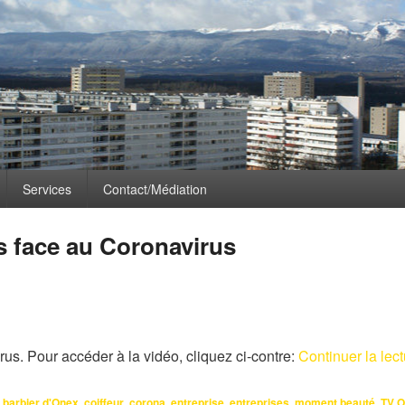
CLÉS :
BARBIER D’ONEX
Services
Contact/Médiation
rs face au Coronavirus
rus. Pour accéder à la vidéo, cliquez ci-contre:
Continuer la lec
barbier d'Onex
,
coiffeur
,
corona
,
entreprise
,
entreprises
,
moment beauté
,
TV 