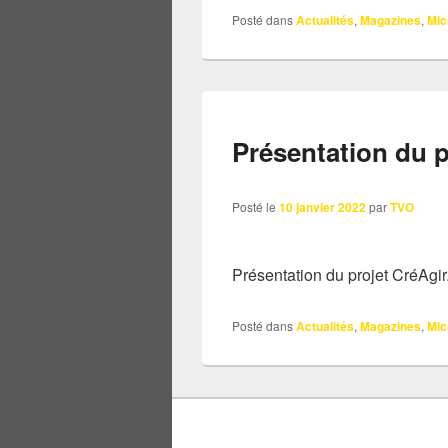
Posté dans
Actualités
,
Magazines
,
Mic
Présentation du p
Posté le
10 janvier 2022
par
TVO
Présentation du projet CréAgir.
Posté dans
Actualités
,
Magazines
,
Mic