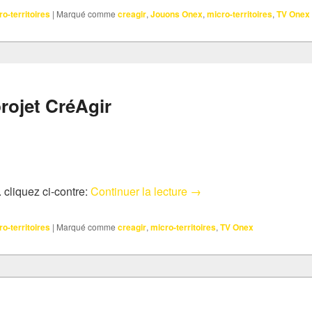
ro-territoires
|
Marqué comme
creagir
,
Jouons Onex
,
micro-territoires
,
TV Onex
rojet CréAgir
Présentation du projet C
 cliquez ci-contre:
Continuer la lecture
→
ro-territoires
|
Marqué comme
creagir
,
micro-territoires
,
TV Onex