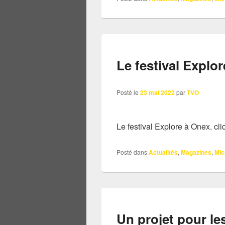
Le festival Explor
Posté le
23 mai 2022
par
TVO
Le festival Explore à Onex. cli
Posté dans
Actualités
,
Magazines
,
Mic
Un projet pour le