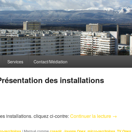
CLÉS :
CREAGIR
Services
Contact/Médiation
Présentation des installations
Microterri
es installations. cliquez ci-contre:
Continuer la lecture
→
ro-territoires
|
Marqué comme
creagir
,
Jouons Onex
,
micro-territoires
,
TV Onex