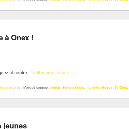
e à Onex !
Le festival Explore à Onex !
quez ci-contre:
Continuer la lecture
→
ro-territoires
|
Marqué comme
creagir
,
Jouons Onex
,
micro-territoires
,
TV Onex
s jeunes