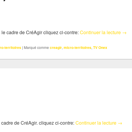
Un p
 le cadre de CréAgir cliquez ci-contre:
Continuer la lecture
→
ro-territoires
|
Marqué comme
creagir
,
micro-territoires
,
TV Onex
Jouons
cadre de CréAgir. cliquez ci-contre:
Continuer la lecture
→