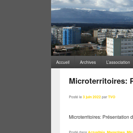
ARCHIVES DES MOTS-
Menu
Accueil
Archives
L’association
principal
Microterritoires: 
Posté le
3 juin 2022
par
TVO
Microterritoires: Présentation d
Posté dans
Actualités
,
Magazines
,
Mic