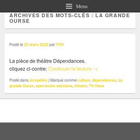
Menu
ARCHIVES DES MOTS-CLÉS :
LA GRANDE
OURSE
Posté le
23 mars 2022
par
TVO
La pièce de théâtre Dépendances.
Actu: Dépendances
cliquez ci-contre:
Continuer la lecture
→
Posté dans
Actualités
|
Marqué comme
culture
,
dépendances
,
La
grande Ourse
,
spectacles onésiens
,
théatre
,
TV Onex