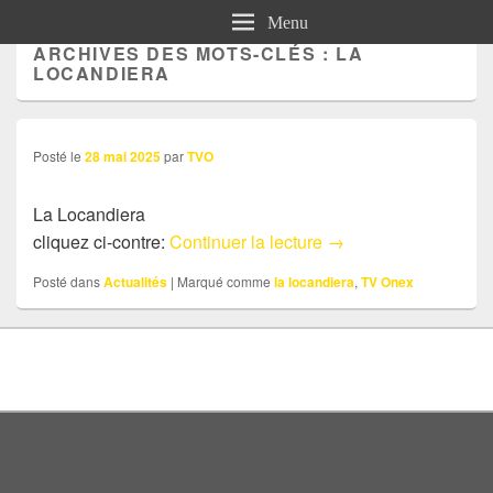
Menu
ARCHIVES DES MOTS-CLÉS :
LA
LOCANDIERA
Posté le
28 mai 2025
par
TVO
La Locandiera
Actu: La Locandiera
cliquez ci-contre:
Continuer la lecture
→
Posté dans
Actualités
|
Marqué comme
la locandiera
,
TV Onex