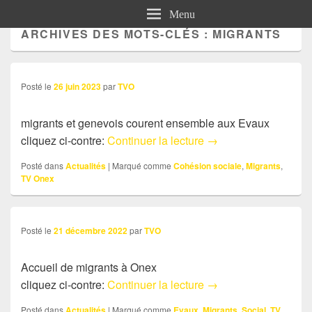
Menu
ARCHIVES DES MOTS-CLÉS :
MIGRANTS
Posté le
26 juin 2023
par
TVO
migrants et genevois courent ensemble aux Evaux
Actu: migrants et ge
cliquez ci-contre:
Continuer la lecture
→
Posté dans
Actualités
|
Marqué comme
Cohésion sociale
,
Migrants
,
TV Onex
Posté le
21 décembre 2022
par
TVO
Accueil de migrants à Onex
Actu: Accueil de mig
cliquez ci-contre:
Continuer la lecture
→
Posté dans
Actualités
|
Marqué comme
Evaux
,
Migrants
,
Social
,
TV