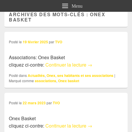
Menu
ARCHIVES DES MOTS-CLÉS :
ONEX
BASKET
Posté le
19 février 2025
par
TVO
Associations: Onex Basket
Associations: Onex B
cliquez ci-contre:
Continuer la lecture
→
Posté dans
Actualités
,
Onex, ses habitants et ses associations
|
Marqué comme
associations
,
Onex basket
Posté le
22 mars 2023
par
TVO
Onex Basket
Actu:Onex Basket
cliquez ci-contre:
Continuer la lecture
→