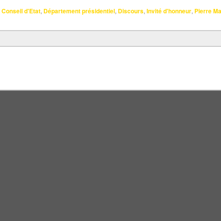
Conseil d'Etat
,
Département présidentiel
,
Discours
,
Invité d'honneur
,
Pierre M