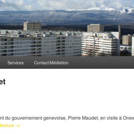
CLÉS :
PREMIER AOUT
Services
Contact/Médiation
et
ent du gouvernement genevoise, Pierre Maudet, en visite à Onex
Actu Pierre Maudet
 lecture
→