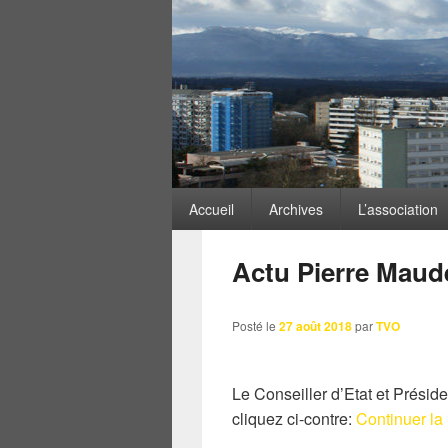
ARCHIVES DES MOTS-
Menu
Accueil
Archives
L’association
principal
Actu Pierre Maud
Posté le
27 août 2018
par
TVO
Le Conseiller d’Etat et Présid
cliquez ci-contre:
Continuer la