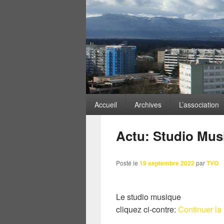
ARCHIVES DES MOTS-
Menu
Accueil
Archives
L’association
principal
Actu: Studio Mus
Posté le
19 septembre 2022
par
TVO
Le studio musique
cliquez ci-contre:
Continuer la