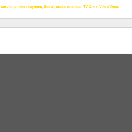
service action citoyenne
,
Social
,
studio musique
,
TV Onex
,
Ville d'Onex