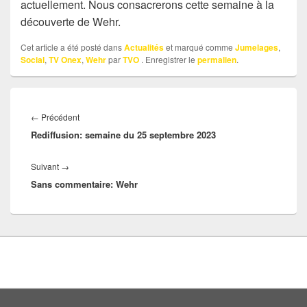
actuellement. Nous consacrerons cette semaine à la
découverte de Wehr.
Cet article a été posté dans
Actualités
et marqué comme
Jumelages
,
Social
,
TV Onex
,
Wehr
par
TVO
. Enregistrer le
permalien
.
Navigation
Article
←
Précédent
de
Rediffusion: semaine du 25 septembre 2023
précédent :
l’article
Article
Suivant
→
Sans commentaire: Wehr
suivant :