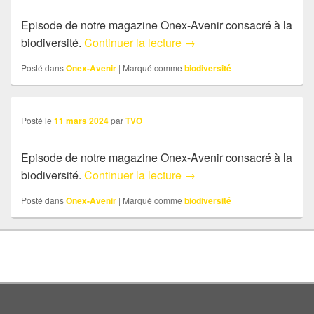
Episode de notre magazine Onex-Avenir consacré à la
demain Onex – mobilité
biodiversité.
Continuer la lecture
→
Posté dans
Onex-Avenir
|
Marqué comme
biodiversité
Posté le
11 mars 2024
par
TVO
Episode de notre magazine Onex-Avenir consacré à la
demain Onex – biodiversi
biodiversité.
Continuer la lecture
→
Posté dans
Onex-Avenir
|
Marqué comme
biodiversité