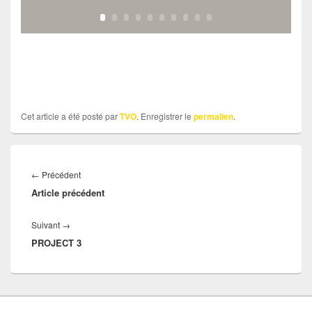
Cet article a été posté par
TVO
. Enregistrer le
permalien
.
Navigation
Article
←
Précédent
de
Article précédent
précédent :
l’article
Article
Suivant
→
PROJECT 3
suivant :