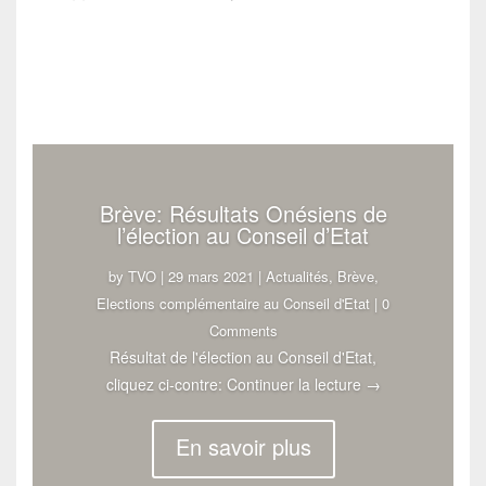
Brève: Résultats Onésiens de
l’élection au Conseil d’Etat
by
TVO
|
29 mars 2021
|
Actualités
,
Brève
,
Elections complémentaire au Conseil d'Etat
| 0
Comments
Résultat de l'élection au Conseil d'Etat,
Brève: Résultats 
cliquez ci-contre:
Continuer la lecture
→
En savoir plus