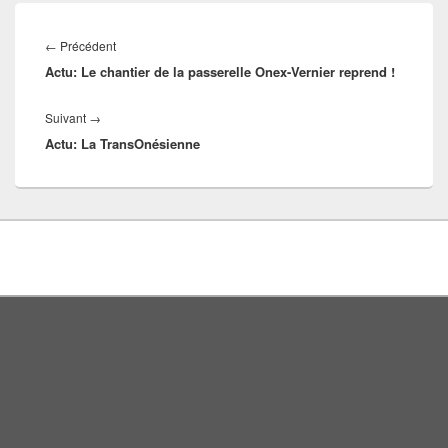
Navigation
Article
←
Précédent
de
Actu: Le chantier de la passerelle Onex-Vernier reprend !
précédent :
l’article
Article
Suivant
→
Actu: La TransOnésienne
suivant :