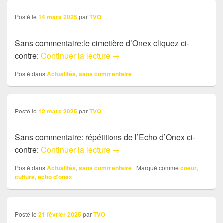
Posté le
14 mars 2025
par
TVO
Sans commentaire:le cimetière d’Onex cliquez ci-
Sans commentaire:Cimetière
contre:
Continuer la lecture
→
Posté dans
Actualités
,
sans commentaire
Posté le
12 mars 2025
par
TVO
Sans commentaire: répétitions de l’Echo d’Onex ci-
Bilan 2020-2025
contre:
Continuer la lecture
→
Posté dans
Actualités
,
sans commentaire
|
Marqué comme
coeur
,
culture
,
echo d'onex
Posté le
21 février 2025
par
TVO