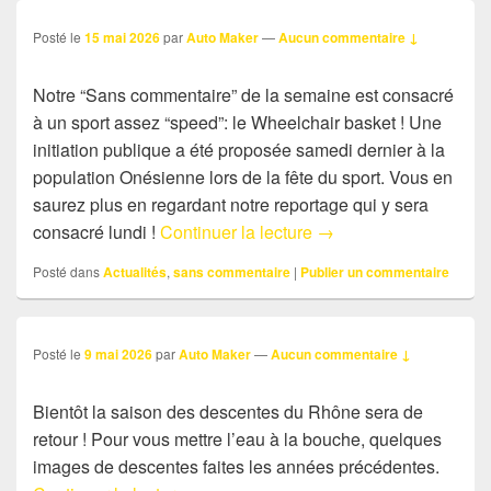
Posté le
15 mai 2026
par
Auto Maker
—
Aucun commentaire ↓
Notre “Sans commentaire” de la semaine est consacré
à un sport assez “speed”: le Wheelchair basket ! Une
initiation publique a été proposée samedi dernier à la
population Onésienne lors de la fête du sport. Vous en
saurez plus en regardant notre reportage qui y sera
Sans commentaire: Wh
consacré lundi !
Continuer la lecture
→
Posté dans
Actualités
,
sans commentaire
|
Publier un commentaire
Posté le
9 mai 2026
par
Auto Maker
—
Aucun commentaire ↓
Bientôt la saison des descentes du Rhône sera de
retour ! Pour vous mettre l’eau à la bouche, quelques
images de descentes faites les années précédentes.