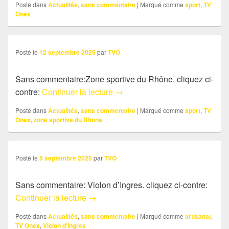
Posté dans
Actualités
,
sans commentaire
|
Marqué comme
sport
,
TV
Onex
Posté le
12 septembre 2025
par
TVO
Sans commentaire:Zone sportive du Rhône. cliquez ci-
Sans commentaire: Zone sport
contre:
Continuer la lecture
→
Posté dans
Actualités
,
sans commentaire
|
Marqué comme
sport
,
TV
Onex
,
zone sportive du Rhone
Posté le
5 septembre 2025
par
TVO
Sans commentaire: Violon d’Ingres. cliquez ci-contre:
Sans commentaire: Violon d’Ingres
Continuer la lecture
→
Posté dans
Actualités
,
sans commentaire
|
Marqué comme
artisanat
,
TV Onex
,
Violon d'Ingres