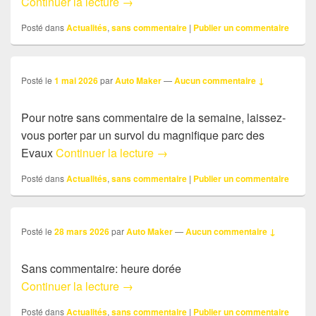
Sans commentaire: descente du Rhôn
Continuer la lecture
→
Posté dans
Actualités
,
sans commentaire
|
Publier un commentaire
Posté le
1 mai 2026
par
Auto Maker
—
Aucun commentaire ↓
Pour notre sans commentaire de la semaine, laissez-
vous porter par un survol du magnifique parc des
Sans commentaire: survol des 
Evaux
Continuer la lecture
→
Posté dans
Actualités
,
sans commentaire
|
Publier un commentaire
Posté le
28 mars 2026
par
Auto Maker
—
Aucun commentaire ↓
Sans commentaire: heure dorée
Sans commentaire: heure dorée
Continuer la lecture
→
Posté dans
Actualités
,
sans commentaire
|
Publier un commentaire