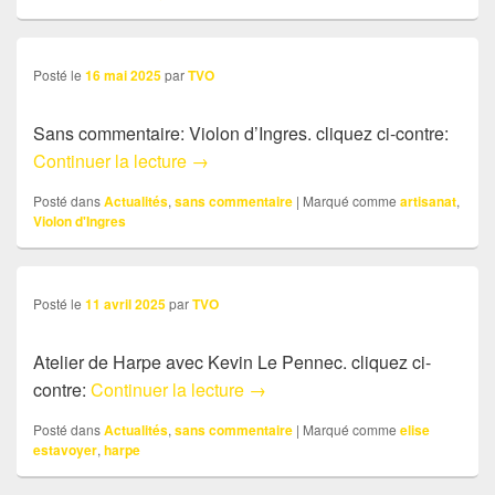
Posté le
16 mai 2025
par
TVO
Sans commentaire: Violon d’Ingres. cliquez ci-contre:
Sans commentaire: Sans commentaire: 
Continuer la lecture
→
Posté dans
Actualités
,
sans commentaire
|
Marqué comme
artisanat
,
Violon d'Ingres
Posté le
11 avril 2025
par
TVO
Atelier de Harpe avec Kevin Le Pennec. cliquez ci-
Sans commentaire: Atelier de 
contre:
Continuer la lecture
→
Posté dans
Actualités
,
sans commentaire
|
Marqué comme
elise
estavoyer
,
harpe