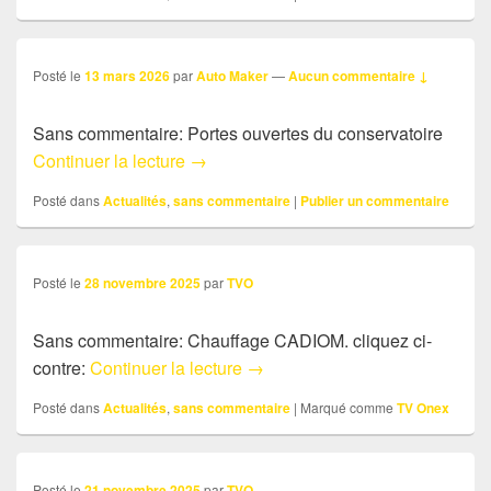
Posté le
13 mars 2026
par
Auto Maker
—
Aucun commentaire ↓
Sans commentaire: Portes ouvertes du conservatoire
Sans commentaire: Portes ouvertes du
Continuer la lecture
→
Posté dans
Actualités
,
sans commentaire
|
Publier un commentaire
Posté le
28 novembre 2025
par
TVO
Sans commentaire: Chauffage CADIOM. cliquez ci-
Sans commentaire: en avant le 
contre:
Continuer la lecture
→
Posté dans
Actualités
,
sans commentaire
|
Marqué comme
TV Onex
Posté le
21 novembre 2025
par
TVO