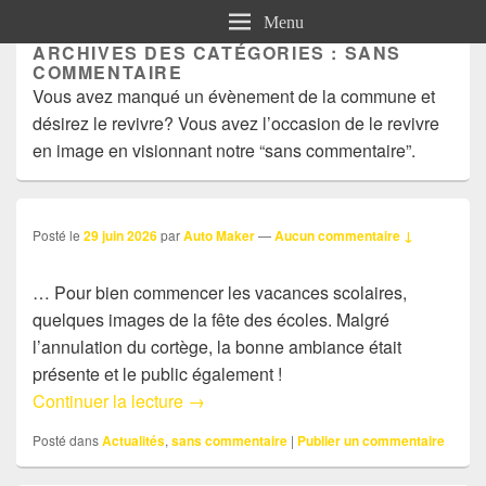
Menu
ARCHIVES DES CATÉGORIES :
SANS
COMMENTAIRE
Vous avez manqué un évènement de la commune et
désirez le revivre? Vous avez l’occasion de le revivre
en image en visionnant notre “sans commentaire”.
Posté le
29 juin 2026
par
Auto Maker
—
Aucun commentaire ↓
… Pour bien commencer les vacances scolaires,
quelques images de la fête des écoles. Malgré
l’annulation du cortège, la bonne ambiance était
présente et le public également !
Sans commentaire: Fête des écoles
Continuer la lecture
→
Posté dans
Actualités
,
sans commentaire
|
Publier un commentaire