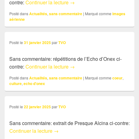
Sans commentaire: Image Cite
contre:
Continuer la lecture
→
Posté dans
Actualités
,
sans commentaire
|
Marqué comme
images
aérienne
Posté le
31 janvier 2025
par
TVO
Sans commentaire: répétitions de l’Echo d’Onex ci-
Sans commentaire: répétitions 
contre:
Continuer la lecture
→
Posté dans
Actualités
,
sans commentaire
|
Marqué comme
coeur
,
culture
,
echo d'onex
Posté le
22 janvier 2025
par
TVO
Sans commentaire: extrait de Presque Alcina ci-contre:
Sans commentaire: extrait de Presque 
Continuer la lecture
→