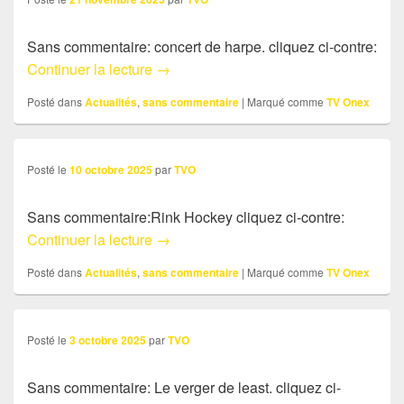
Sans commentaire: concert de harpe. cliquez ci-contre:
Sans commentaire: Quelques extraits du
Continuer la lecture
→
Posté dans
Actualités
,
sans commentaire
|
Marqué comme
TV Onex
Posté le
10 octobre 2025
par
TVO
Sans commentaire:Rink Hockey cliquez ci-contre:
Sans commentaire:Rink Hockey
Continuer la lecture
→
Posté dans
Actualités
,
sans commentaire
|
Marqué comme
TV Onex
Posté le
3 octobre 2025
par
TVO
Sans commentaire: Le verger de least. cliquez ci-