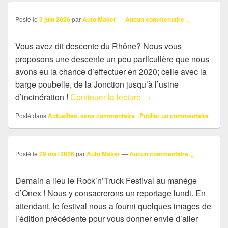
Posté le
3 juin 2026
par
Auto Maker
—
Aucun commentaire ↓
Vous avez dit descente du Rhône? Nous vous
proposons une descente un peu particulière que nous
avons eu la chance d’effectuer en 2020; celle avec la
barge poubelle, de la Jonction jusqu’à l’usine
Sans commentaire: desc
d’incinération !
Continuer la lecture
→
Posté dans
Actualités
,
sans commentaire
|
Publier un commentaire
Posté le
29 mai 2026
par
Auto Maker
—
Aucun commentaire ↓
Demain a lieu le Rock’n’Truck Festival au manège
d’Onex ! Nous y consacrerons un reportage lundi. En
attendant, le festival nous a fourni quelques images de
l’édition précédente pour vous donner envie d’aller