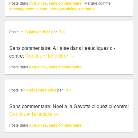
Posté dans
Actualités
,
sans commentaire
|
Marqué comme
aménagement
,
culture
,
presque alcina
,
spectacle
Posté le
15 janvier 2025
par
TVO
Sans commentaire: A l’aise dans l’eaucliquez ci-
Sans commentaire: A l’aise dan
contre:
Continuer la lecture
→
Posté dans
Actualités
,
sans commentaire
Posté le
16 décembre 2024
par
TVO
Sans commentaire: Noel a la Gavotte cliquez ci-contre:
Sans commentaire: Noel a la Gavotte
Continuer la lecture
→
Posté dans
Actualités
,
sans commentaire