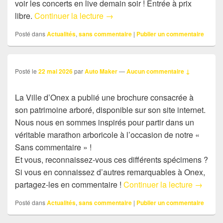
voir les concerts en live demain soir ! Entrée à prix
Sans commentaire: Rock’n’truck f
libre.
Continuer la lecture
→
Posté dans
Actualités
,
sans commentaire
|
Publier un commentaire
Posté le
22 mai 2026
par
Auto Maker
—
Aucun commentaire ↓
La Ville d’Onex a publié une brochure consacrée à
son patrimoine arboré, disponible sur son site internet.
Nous nous en sommes inspirés pour partir dans un
véritable marathon arboricole à l’occasion de notre «
Sans commentaire » !
Et vous, reconnaissez-vous ces différents spécimens ?
Si vous en connaissez d’autres remarquables à Onex,
Sans co
partagez-les en commentaire !
Continuer la lecture
→
Posté dans
Actualités
,
sans commentaire
|
Publier un commentaire