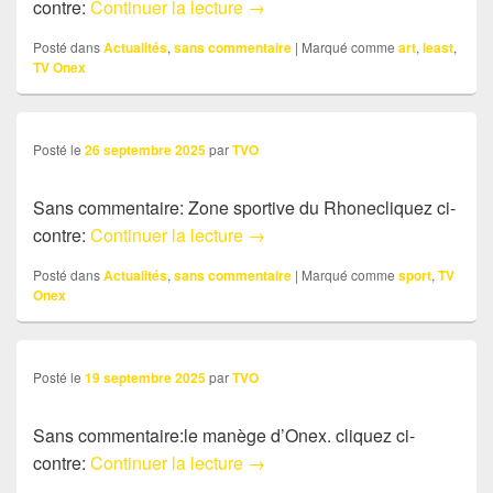
Sans commentaire: Quelques i
contre:
Continuer la lecture
→
Posté dans
Actualités
,
sans commentaire
|
Marqué comme
art
,
least
,
TV Onex
Posté le
26 septembre 2025
par
TVO
Sans commentaire: Zone sportive du Rhonecliquez ci-
Sans commentaire: Zone sport
contre:
Continuer la lecture
→
Posté dans
Actualités
,
sans commentaire
|
Marqué comme
sport
,
TV
Onex
Posté le
19 septembre 2025
par
TVO
Sans commentaire:le manège d’Onex. cliquez ci-
Sans commentaire: le manège 
contre:
Continuer la lecture
→