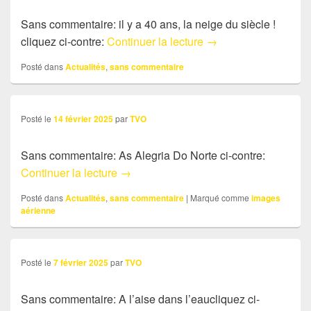
Sans commentaire: il y a 40 ans, la neige du siècle !
Sans commentaire: il 
cliquez ci-contre:
Continuer la lecture
→
Posté dans
Actualités
,
sans commentaire
Posté le
14 février 2025
par
TVO
Sans commentaire: As Alegria Do Norte ci-contre:
Sans commentaire: As Alegria Do Nort
Continuer la lecture
→
Posté dans
Actualités
,
sans commentaire
|
Marqué comme
images
aérienne
Posté le
7 février 2025
par
TVO
Sans commentaire: A l’aise dans l’eaucliquez ci-