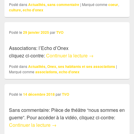
Posté dans
Actualités
,
sans commentaire
|
Marqué comme
coeur
,
culture
,
echo d'onex
Posté le
29 janvier 2025
par
TVO
Associations: l’Echo d’Onex
Associations: l’Echo
cliquez ci-contre:
Continuer la lecture
→
Posté dans
Actualités
,
Onex, ses habitants et ses associations
|
Marqué comme
associations
,
echo d'onex
Posté le
14 décembre 2018
par
TVO
Sans commentaire: Pièce de théâtre “nous sommes en
guerre”. Pour accéder à la vidéo, cliquez ci-contre:
Sans commentaire: l’écho d’Onex chan
Continuer la lecture
→