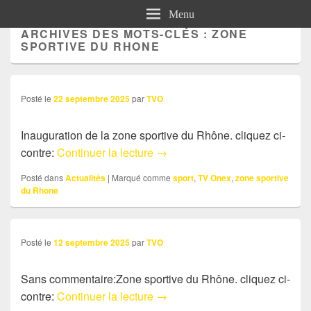
Menu
ARCHIVES DES MOTS-CLÉS :
ZONE
SPORTIVE DU RHONE
Posté le
22 septembre 2025
par
TVO
Inauguration de la zone sportive du Rhône. cliquez ci-
Actu: inauguration de la zone 
contre:
Continuer la lecture
→
Posté dans
Actualités
|
Marqué comme
sport
,
TV Onex
,
zone sportive
du Rhone
Posté le
12 septembre 2025
par
TVO
Sans commentaire:Zone sportive du Rhône. cliquez ci-
Sans commentaire: Zone sport
contre:
Continuer la lecture
→