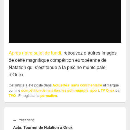
Après notre sujet de lundi
, retrouvez d’autres images
de cette magnifique compétition européenne de
Natation qui s’est tenue à la piscine municipale
d’Onex
Cet article a été posté dans
Actualités
,
sans commentaire
et marqué
comme
compétition de natation
,
les schtroumpfs
,
sport
,
TV Onex
par
TVO
. Enregistrer le
permalien
.
Navigation
Article
←
Précédent
de
Actu: Tournoi de Natation à Onex
précédent :