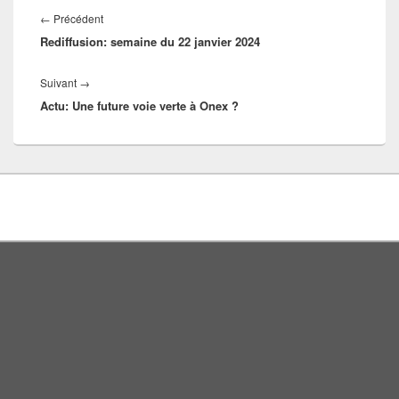
Navigation
Article
←
Précédent
de
Rediffusion: semaine du 22 janvier 2024
précédent :
l’article
Article
Suivant
→
Actu: Une future voie verte à Onex ?
suivant :