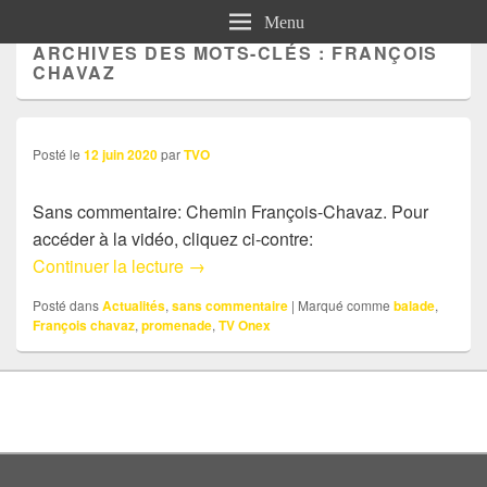
Menu
ARCHIVES DES MOTS-CLÉS :
FRANÇOIS
CHAVAZ
Posté le
12 juin 2020
par
TVO
Sans commentaire: Chemin François-Chavaz. Pour
accéder à la vidéo, cliquez ci-contre:
Sans commentaire: François-Chavaz
Continuer la lecture
→
Posté dans
Actualités
,
sans commentaire
|
Marqué comme
balade
,
François chavaz
,
promenade
,
TV Onex