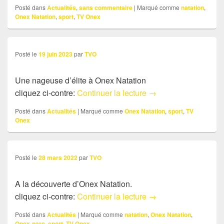
Posté dans
Actualités
,
sans commentaire
|
Marqué comme
natation
,
Onex Natation
,
sport
,
TV Onex
Posté le
19 juin 2023
par
TVO
Une nageuse d’élite à Onex Natation
Actu: Une nageuse d’
cliquez ci-contre:
Continuer la lecture
→
Posté dans
Actualités
|
Marqué comme
Onex Natation
,
sport
,
TV
Onex
Posté le
28 mars 2022
par
TVO
A la découverte d’Onex Natation.
Actu: Onex natation
cliquez ci-contre:
Continuer la lecture
→
Posté dans
Actualités
|
Marqué comme
natation
,
Onex Natation
,
Onex-parc
,
sport
,
TV Onex