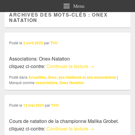
Menu
ARCHIVES DES MOTS-CLÉS :
ONEX
NATATION
Posté le
2 avril 2025
par
TVO
Associations: Onex-Natation
Associations: Onex N
cliquez ci-contre:
Continuer la lecture
→
Posté dans
Actualités
,
Onex, ses habitants et ses associations
|
Marqué comme
associations
,
Onex Natation
Posté le
13 mai 2024
par
TVO
Cours de natation de la championne Malika Grobet.
Actu: Cours de Malik
cliquez ci-contre:
Continuer la lecture
→