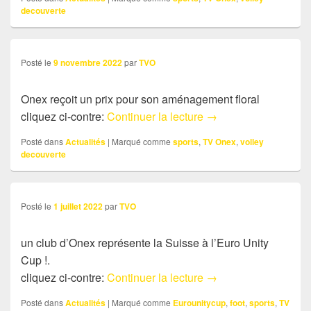
decouverte
Posté le
9 novembre 2022
par
TVO
Onex reçoit un prix pour son aménagement floral
Actu: Onex reçoit un
cliquez ci-contre:
Continuer la lecture
→
Posté dans
Actualités
|
Marqué comme
sports
,
TV Onex
,
volley
decouverte
Posté le
1 juillet 2022
par
TVO
un club d’Onex représente la Suisse à l’Euro Unity
Cup !.
Actu: un club d’Onex 
cliquez ci-contre:
Continuer la lecture
→
Posté dans
Actualités
|
Marqué comme
Eurounitycup
,
foot
,
sports
,
TV