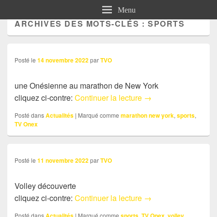
Menu
ARCHIVES DES MOTS-CLÉS :
SPORTS
Posté le
14 novembre 2022
par
TVO
une Onésienne au marathon de New York
Actu: une Onésienne
cliquez ci-contre:
Continuer la lecture
→
Posté dans
Actualités
|
Marqué comme
marathon new york
,
sports
,
TV Onex
Posté le
11 novembre 2022
par
TVO
Volley découverte
Actu: Volley-découver
cliquez ci-contre:
Continuer la lecture
→
Posté dans
Actualités
|
Marqué comme
sports
,
TV Onex
,
volley