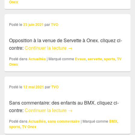
Onex
Posté le
23 juin 2021
par
TVO
Opposition à la venue de Servette à Onex. cliquez ci-
Brève: Evaux: Le Conseil muni
contre:
Continuer la lecture
→
Posté dans
Actualités
|
Marqué comme
Evaux
,
servette
,
sports
,
TV
Onex
Posté le
12 mai 2021
par
TVO
Sans commentaire: des enfants au BMX. cliquez ci-
Sans commentaire: des enfant
contre:
Continuer la lecture
→
Posté dans
Actualités
,
sans commentaire
|
Marqué comme
BMX
,
sports
,
TV Onex